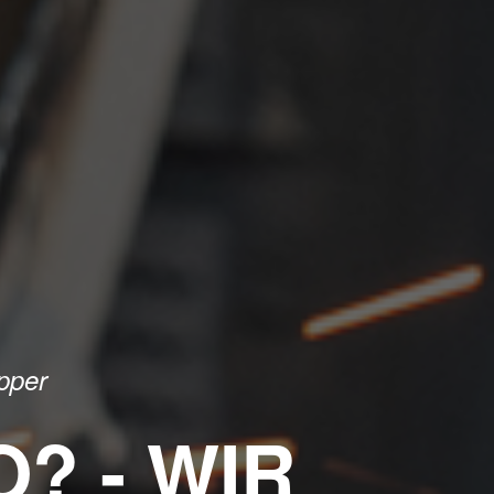
pper
O? - WIR